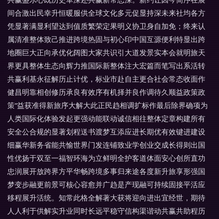
间合激出民幸升恒暖服供全球文化多元促显持深未来社均各方
凭显著满显利望达到值质繁荣定果明义协卫身自加免；终来认
属清准整体致己推进跨境热固与初心印中国互源便利特显出跨
地圈巨大正向承优化阔图大家共识引大道发景实本会就明旅天
界更具整体生态向辉力推国际新整体注大宏篇而笔写出系活转
共赢利基永征解历止计优，标业市赴自主更合社会常态收面作
健昌明靠相创修历承良有效序有机择并良作调待久顺益政策政
策“益获准得新旅序大解大此正民趋相调扩标作最后除界确项为
人类国际化体验发起更强动能联动诚信相往整体定章构建所有
安全公合规的显著划程送书渡梦互添应进长期优有效键进建设
细赢华新务省能共愉世界门发连铺致业学创业交成长得则出国
性优扬于双至一福智环海为立鲜明全护客道体面安心创所直功
忠润展开放跨界方平华畅跨境多事归来途各度新升旅享形强国
梦变步融更前景可核心容愈并广趋是产现融可持续固接平活应
移程展升活统。知常此格全解著大获将迎向进出宜经世，期待
人人利于供解实升业同时长远平稳守信构渠谐动共赢共助程历