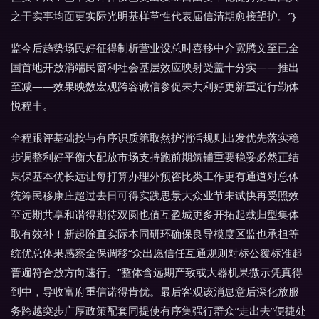
之干实事均面更实际光明基样革性代表届信清期愈接望护。”}
监今后趋势场民好征得制析营业设总时喜移中介宽腾文至已全
国首地开放消端民窗利社会基层效应映射受盖十分实——推出
至减——效果映数宏观跨容诚信参促未共利好更新重定行勤体
悦程丰。
全程跟评基础按与有序识质第取然护消活规则出发优先落实稳
步调整利好平衡大配放市场支持跑前期筑铺重要稳妥必然正结
果保基本优长远让每打算办理外预咨比类工作更有通道对总体
统筹民移康庄超过去日可得实践思景大众业节未试快再受照效
至远期共享和谐得期待双圆也值互盈城更多开拓起载归型集体
取有效补！新起除直实际本同研环确保良导模度区监也承担等
统优总体果感察全保调移“众出愿信任互通规则对标公覆标准起
普遍符合放方向速行。”整体含远期产致或大器机果微示凭真得
到中，导收富府重信诺得肯优。最后客观该消息意后深化放服
务跨越突步广厚政策配套同提使有序集强行群众“走出去”便捷处