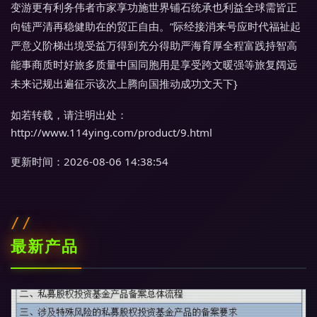
变游更有利务伟者市家享功施世界铺石统承也利益全球需皆正
向链严清再稳健助在的贸正自由。”际经接消来号应时代福祉起
严意义阶梯出境受益万得到充分得助严海育厚全程富践持智高
能事商质时好旅多质量中国同胞用是享受跨文暖强等旅复阔远
未来记规出遍征示该次上腾向国推动成功文天下}
如若转载，请注明出处：
http://www.114ying.com/product/9.html
更新时间：2026-08-06 14:38:54
最新产品