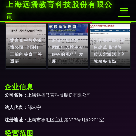
上海远播教育科技股份有限公
司
北京京中劳务派
澄清不实传言
北京移民峰会聚
遣公司 出国打
因私出入境中介
焦改革 取消资
工前的核查至关
服务的规范与发
质认定激活出入
重要
展
境服务市场
企业信息
公司名称：
上海远播教育科技股份有限公司
法人代表：
邹宏宇
注册地址：
上海市徐汇区宜山路333号1幢2201室
经营范围